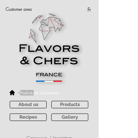
Customer area
Fr
Produits de laboratoire
About us
Products
Recipes
Gallery