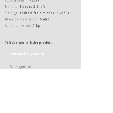
Code produit:
143099
Marque:
Flavors & Chefs
Stockage:
Endroit frais et sec (15-20°C)
Durée de conservation:
5 ans
Conditionnement:
1 kg
Téléchargez la fiche produit
Information produit
- Sans goût,ni odeur
- Pour gelées, bavarois, panna cotta
© Copyright 2023 - Flavors & Chefs
FLAVEURS ET CHEFS : 4 rue Thiers - 21200