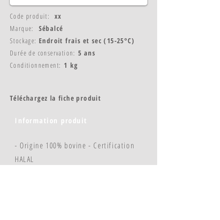
Code produit:
xx
Marque:
Sébalcé
Stockage:
Endroit frais et sec (15-25°C)
Durée de conservation:
5 ans
Conditionnement:
1 kg
Téléchargez la fiche produit
Information produit
- Origine 100% bovine - Certification
HALAL
- Pouvoir gélifiant : 150 bloom
- Pour mousses, bavarois, terrines
salées...