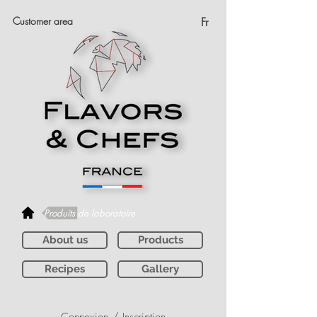
Customer area
Fr
Produits de laboratoire
About us
Products
Recipes
Gallery