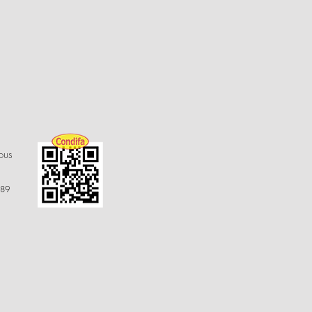
ous
 89