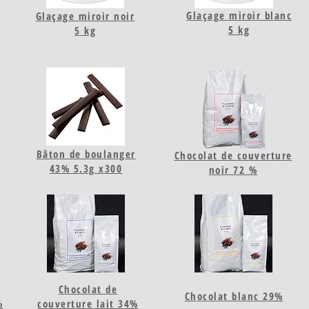
Glaçage miroir blanc
Glaçage miroir noir
5 kg
5 kg
Bâton de boulanger
Chocolat de couverture
43% 5.3g x300
noir 72 %
Chocolat de
Chocolat blanc 29%
%
couverture lait 34%