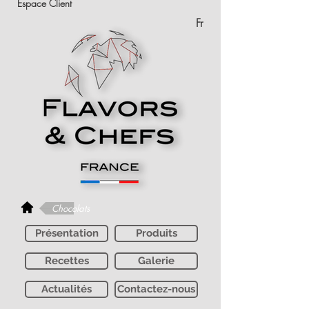
Espace Client
Fr
Chocolats
Présentation
Produits
Recettes
Galerie
Actualités
Contactez-nous