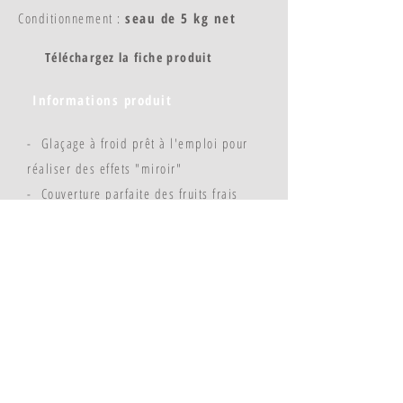
Conditionnement :
seau de 5 kg net
Téléchargez la fiche produit
Informations produit
- Glaçage à froid prêt à l'emploi pour
réaliser des effets "miroir"
- Couverture parfaite des fruits frais
- Donne un effet brillant aux pâtisseries
© Copyright 2023 - Flavors & Chefs
FLAVEURS ET CHEFS : 4 rue Thiers - 21200
BEAUNE - France
+33 (0)3 80 20 77 89