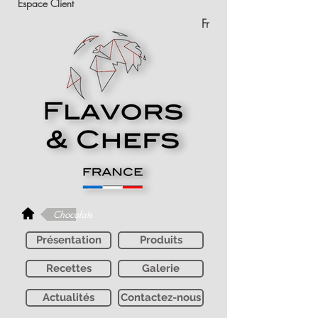
Espace Client
Fr
Chocolats
Présentation
Produits
Recettes
Galerie
Actualités
Contactez-nous