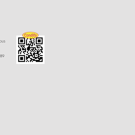
ous
 89