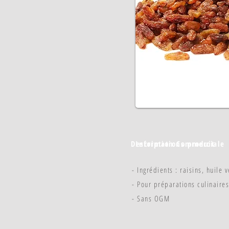
Description Commerciale
Informations produit
- Ingrédients : raisins, huile 
- Pour préparations culinaires
- Sans OGM