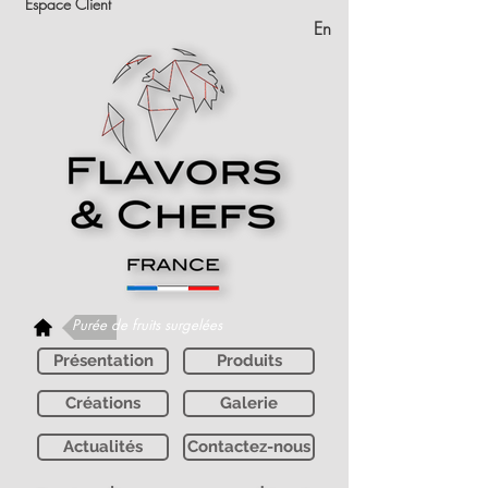
Espace Client
En
Purée de fruits surgelées
Présentation
Produits
Créations
Galerie
Actualités
Contactez-nous