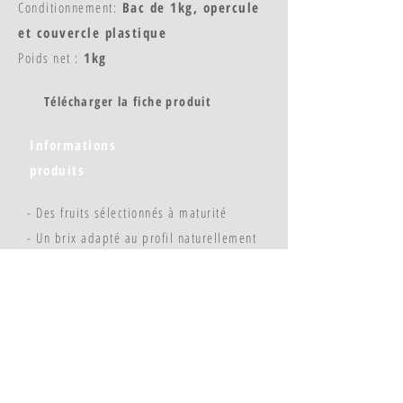
Conditionnement:
Bac de 1kg, opercule
et couvercle plastique
Poids net :
1kg
Télécharger la fiche produit
Informations
produits
- Des fruits sélectionnés à maturité
- Un brix adapté au profil naturellement
sucré de chaque fruit
- Sans OGM, sans allergène
© Copyright 2023 - Flavors & Chefs